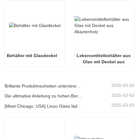
Behälter mit Glasdeckel
Lebensmittelbehälter aus 
Glas mit Deckel aus 
Akazienholz
2026-03-20
Brillante Produktneuheiten unterstreichen Kernkompetenz | Linuo Spezialglas feiert Premiere auf der Ambiente Frankfurt
2025-03-03
Die ultimative Anleitung zu hohen Borosilikat -Glasfutter -Lagerbehältern
2025-03-03
[Meet Chicago, USA] Linuo Glass lädt Sie ein, sich in Chicago inspirierte Heimshow zu versammeln!