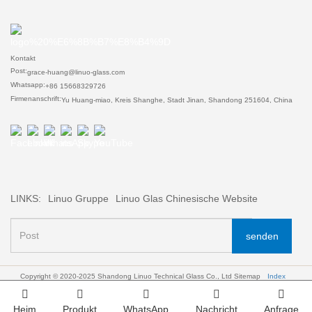
Kontakt
Post:
grace-huang@linuo-glass.com
Whatsapp:
+86 15668329726
Firmenanschrift:
Yu Huang-miao, Kreis Shanghe, Stadt Jinan, Shandong 251604, China
LINKS:
Linuo Gruppe
Linuo Glas Chinesische Website
senden
Copyright © 2020-2025 Shandong Linuo Technical Glass Co., Ltd
Sitemap
Index
Heim
Produkt
WhatsApp
Nachricht
Anfrage