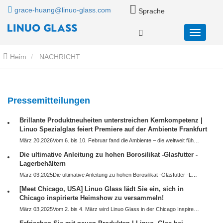
grace-huang@linuo-glass.com
Sprache
Heim
NACHRICHT
Pressemitteilungen
Brillante Produktneuheiten unterstreichen Kernkompetenz |
Linuo Spezialglas feiert Premiere auf der Ambiente Frankfurt
März 20,2026Vom 6. bis 10. Februar fand die Ambiente – die weltweit führende Fachmesse für Konsumgüter – im Frankfurter Messezentrum statt. Parallel zu Christmasworld und Creativeworld präsentierten sich 4.636 Aussteller aus über 170 Ländern und Regionen – 88 % davon internationale Aussteller – und…
Die ultimative Anleitung zu hohen Borosilikat -Glasfutter -
Lagerbehältern
März 03,2025Die ultimative Anleitung zu hohen Borosilikat -Glasfutter -Lagerbehältern In der modernen Küche sind Lebensmittelsicherheit, Haltbarkeit und Umweltfreundlichkeit oberste Prioritäten. Unter den Küchenträgern, wesentlich,hohe Borosilikat -Glasfutterbehälterhaben sich als Game-Changer entwickelt und…
[Meet Chicago, USA] Linuo Glass lädt Sie ein, sich in
Chicago inspirierte Heimshow zu versammeln!
März 03,2025Vom 2. bis 4. März wird Linuo Glass in der Chicago Inspired Home Show auftreten. Wir laden Sie aufrichtig ein, zur Szene zu kommen, unsere gesunden und umweltfreundlichen pyretischen Glasprodukte zu verstehen, neue Märkte und Chancen zu erkunden und den Austausch weiter zu stärken und…