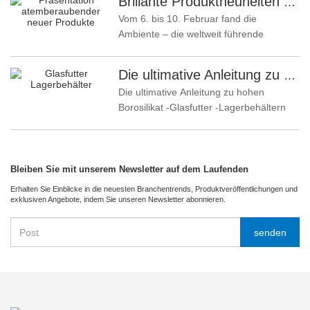
Brillante Produktneuheiten unterstreichen Kernkompetenz | Linuo Spezialglas feiert Premiere auf der Ambiente Frankfurt
Vom 6. bis 10. Februar fand die
Ambiente – die weltweit führende
Fachmesse für Konsumgüter – im…
Die ultimative Anleitung zu hohen Borosilikat -Glasfutter -Lagerbehältern
Die ultimative Anleitung zu hohen
Borosilikat -Glasfutter -Lagerbehältern
In der modernen Küche…
Bleiben Sie mit unserem Newsletter auf dem Laufenden
Erhalten Sie Einblicke in die neuesten Branchentrends, Produktveröffentlichungen und
exklusiven Angebote, indem Sie unseren Newsletter abonnieren.
senden