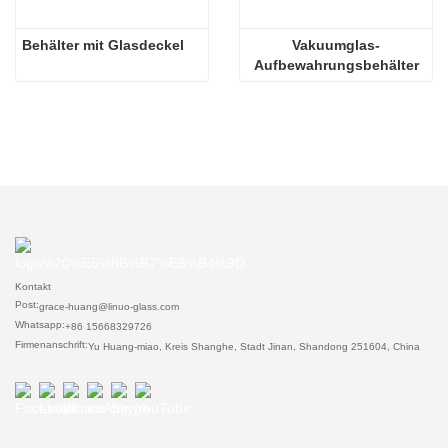
Behälter mit Glasdeckel
Vakuumglas-
Aufbewahrungsbehälter
Kontakt
Post:
grace-huang@linuo-glass.com
Whatsapp:
+86 15668329726
Firmenanschrift:
Yu Huang-miao, Kreis Shanghe, Stadt Jinan, Shandong 251604, China