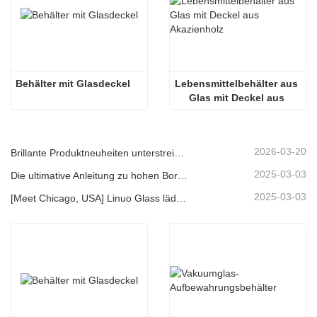
Behälter mit Glasdeckel
Lebensmittelbehälter aus 
Glas mit Deckel aus 
Akazienholz
2026-03-20
Brillante Produktneuheiten unterstreichen Kernkompetenz | Linuo Spezialglas feiert Premiere auf der Ambiente Frankfurt
2025-03-03
Die ultimative Anleitung zu hohen Borosilikat -Glasfutter -Lagerbehältern
2025-03-03
[Meet Chicago, USA] Linuo Glass lädt Sie ein, sich in Chicago inspirierte Heimshow zu versammeln!