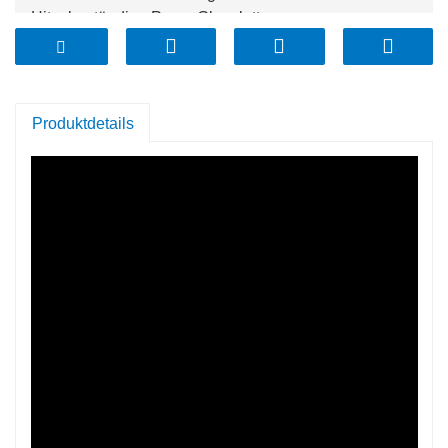
Hitzebeständige Pyrex-Glasplatte
Material: Glas mit hohem Borosilikatgehalt
Form: Oval, rechteckig
Verwendung für:Mikrowelle; Ofen; Gefrierschrank und
Geschirrspüler
Produktdetails