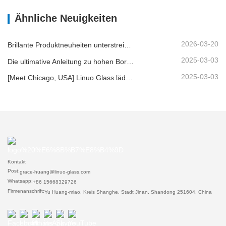
Ähnliche Neuigkeiten
2026-03-20
Brillante Produktneuheiten unterstreichen Kernkompetenz | Linuo Spezialglas feiert Premiere auf der Ambiente Frankfurt
2025-03-03
Die ultimative Anleitung zu hohen Borosilikat -Glasfutter -Lagerbehältern
2025-03-03
[Meet Chicago, USA] Linuo Glass lädt Sie ein, sich in Chicago inspirierte Heimshow zu versammeln!
Kontakt
Post:
grace-huang@linuo-glass.com
Whatsapp:
+86 15668329726
Firmenanschrift:
Yu Huang-miao, Kreis Shanghe, Stadt Jinan, Shandong 251604, China