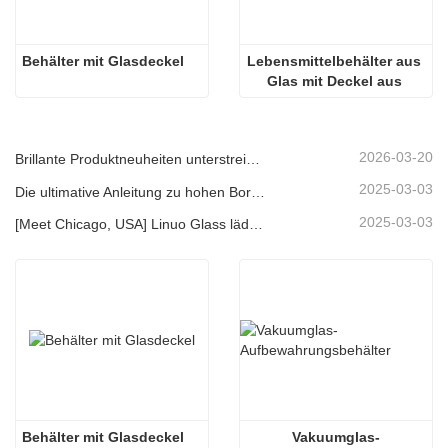
Behälter mit Glasdeckel
Lebensmittelbehälter aus 
Glas mit Deckel aus 
Akazienholz
2026-03-20
Brillante Produktneuheiten unterstreichen Kernkompetenz | Linuo Spezialglas feiert Premiere auf der Ambiente Frankfurt
2025-03-03
Die ultimative Anleitung zu hohen Borosilikat -Glasfutter -Lagerbehältern
2025-03-03
[Meet Chicago, USA] Linuo Glass lädt Sie ein, sich in Chicago inspirierte Heimshow zu versammeln!
Behälter mit Glasdeckel
Vakuumglas-