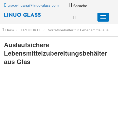
grace-huang@linuo-glass.com
Sprache
Heim
PRODUKTE
Vorratsbehälter für Lebensmittel aus
Glas
Frischhaltedosen aus Glas mit Glasdeckel
Auslaufsichere
Lebensmittelzubereitungsbehälter
Auslaufsichere Lebensmittelzubereitungsbehälter aus Glas
aus Glas