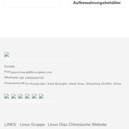
Aufbewahrungsbehälter
Kontakt
Post:
grace-huang@linuo-glass.com
Whatsapp:
+86 15668329726
Firmenanschrift:
Yu Huang-miao, Kreis Shanghe, Stadt Jinan, Shandong 251604, China
LINKS:
Linuo Gruppe
Linuo Glas Chinesische Website