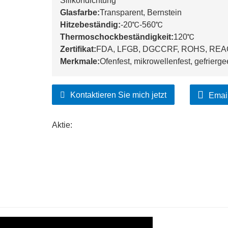
Silikondichtung
Glasfarbe:
Transparent, Bernstein
Hitzebeständig:
-20℃-560℃
Thermoschockbeständigkeit:
120℃
Zertifikat:
FDA, LFGB, DGCCRF, ROHS, REA
Merkmale:
Ofenfest, mikrowellenfest, gefrierg
Kontaktieren Sie mich jetzt
Emai
Aktie: