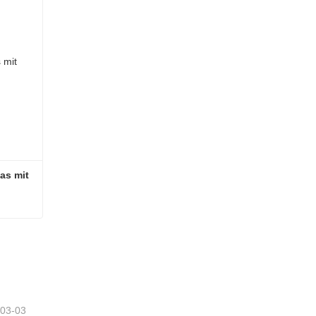
s mit 
Lebensmittelbehälter aus Glas mit Deckel aus Akazienholz
tzt
-03-03