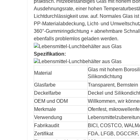
praktisch. Hitzebeständiges Glas mit hohem Boro
Ausdehnungsrate, einer hohen Temperaturbeständ
Lichtdurchlässigkeit usw. auf. Normales Glas is
PP-Materialabdeckung, Licht- und Umweltschutz
360°-Gummiringdichtung + abnehmbare Schnalle
ebenfalls problemlos geladen werden.
Spezifikation:
Glas mit hohem Borosil
Material
Silikondichtung
Glasfarbe
Transparent, Bernstein
Deckelfarbe
Deckel und Silikondich
OEM und ODM
Willkommen, wir können
Merkmale
Ofenfest, mikrowellenfe
Verwendung
Lebensmittelzubereitun
Fabrikaudit
BICI, COSTCO, WAL
Zertifikat
FDA, LFGB, DGCCRF,