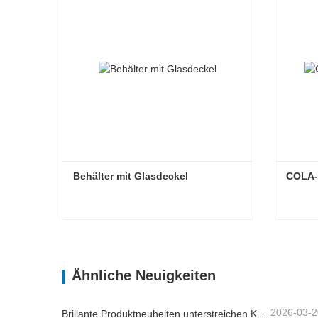
Behälter mit Glasdeckel
COLA-
Behälter mit Glasdeckel
COLA
Kontaktieren Sie mich jetzt
Kon
Ähnliche Neuigkeiten
2026-03-2
Brillante Produktneuheiten unterstreichen Kernkompetenz | Linuo Spezialglas feiert Premiere auf der Ambiente Frankfurt