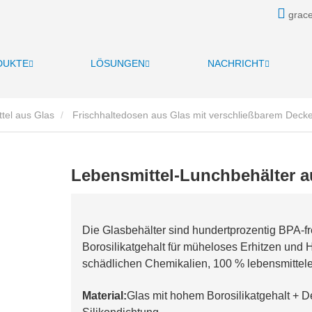
grace
DUKTE
LÖSUNGEN
NACHRICHT
ttel aus Glas
Frischhaltedosen aus Glas mit verschließbarem Decke
Lebensmittel-Lunchbehälter a
Die Glasbehälter sind hundertprozentig BPA-f
Borosilikatgehalt für müheloses Erhitzen und H
schädlichen Chemikalien, 100 % lebensmittele
Material:
Glas mit hohem Borosilikatgehalt + 