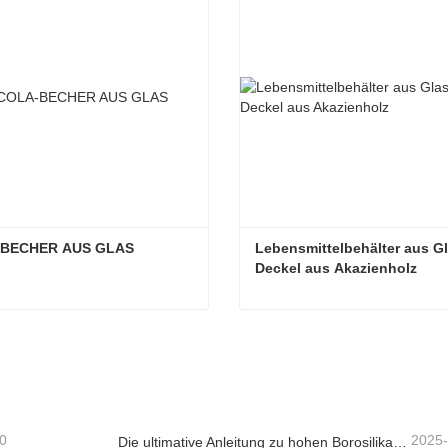
BECHER AUS GLAS
Lebensmittelbehälter aus Gla
Deckel aus Akazienholz
-BECHER AUS GLAS
taktieren Sie mich jetzt
Kontaktieren Sie mich je
0
2025
Die ultimative Anleitung zu hohen Borosilikat -Glasfutter -Lagerbehältern