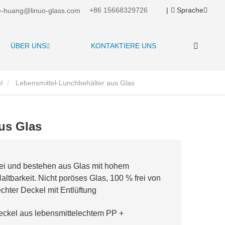
+86 15668329726
|
Sprache
-huang@linuo-glass.com
ÜBER UNS
KONTAKTIERE UNS
l
Lebensmittel-Lunchbehälter aus Glas
us Glas
rei und bestehen aus Glas mit hohem
altbarkeit. Nicht poröses Glas, 100 % frei von
chter Deckel mit Entlüftung
Deckel aus lebensmittelechtem PP +