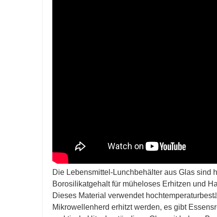
Die Lebensmittel-Lunchbehälter aus Glas sind 
Borosilikatgehalt für müheloses Erhitzen und Ha
Dieses Material verwendet hochtemperaturbestän
Mikrowellenherd erhitzt werden, es gibt Essensr