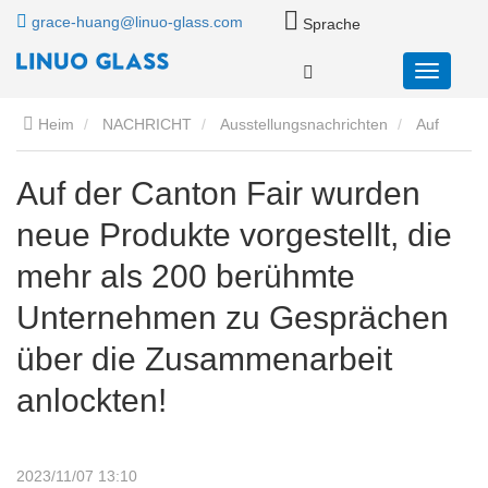
grace-huang@linuo-glass.com
Sprache
Heim
NACHRICHT
Ausstellungsnachrichten
Auf
der Canton Fair wurden neue Produkte vorgestellt, die mehr als
Auf der Canton Fair wurden
neue Produkte vorgestellt, die
200 berühmte Unternehmen zu Gesprächen über die
mehr als 200 berühmte
Zusammenarbeit anlockten!
Unternehmen zu Gesprächen
über die Zusammenarbeit
anlockten!
2023/11/07 13:10