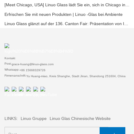
[Meet Chicago, USA] Linuo Glass lädt Sie ein, sich in Chicago inspirierte Heimshow zu versammeln!
Erfrischen Sie mit neuen Produkten | Linuo -Glas bei Ambiente
Linuo Glass glänzt auf der 136. Canton Fair: Präsentation von Innovation und Führung im Bereich hitzebeständiges Glas
Kontakt
Post:
grace-huang@linuo-glass.com
Whatsapp:
+86 15668329726
Firmenanschrift:
Yu Huang-miao, Kreis Shanghe, Stadt Jinan, Shandong 251604, China
LINKS:
Linuo Gruppe
Linuo Glas Chinesische Website