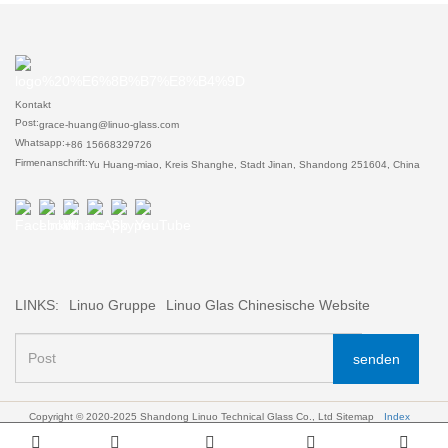
Kontakt
Post:
grace-huang@linuo-glass.com
Whatsapp:
+86 15668329726
Firmenanschrift:
Yu Huang-miao, Kreis Shanghe, Stadt Jinan, Shandong 251604, China
LINKS:
Linuo Gruppe
Linuo Glas Chinesische Website
senden
Copyright © 2020-2025 Shandong Linuo Technical Glass Co., Ltd
Sitemap
Index