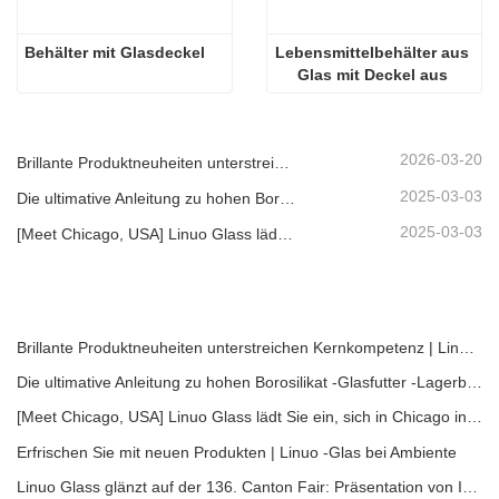
Behälter mit Glasdeckel
Lebensmittelbehälter aus 
Glas mit Deckel aus 
Akazienholz
2026-03-20
Brillante Produktneuheiten unterstreichen Kernkompetenz | Linuo Spezialglas feiert Premiere auf der Ambiente Frankfurt
2025-03-03
Die ultimative Anleitung zu hohen Borosilikat -Glasfutter -Lagerbehältern
2025-03-03
[Meet Chicago, USA] Linuo Glass lädt Sie ein, sich in Chicago inspirierte Heimshow zu versammeln!
Brillante Produktneuheiten unterstreichen Kernkompetenz | Linuo Spezialglas feiert Premiere auf der Ambiente Frankfurt
Die ultimative Anleitung zu hohen Borosilikat -Glasfutter -Lagerbehältern
[Meet Chicago, USA] Linuo Glass lädt Sie ein, sich in Chicago inspirierte Heimshow zu versammeln!
Erfrischen Sie mit neuen Produkten | Linuo -Glas bei Ambiente
Linuo Glass glänzt auf der 136. Canton Fair: Präsentation von Innovation und Führung im Bereich hitzebeständiges Glas