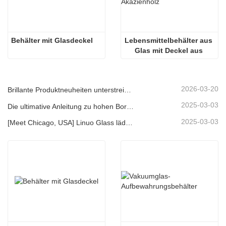
Behälter mit Glasdeckel
Lebensmittelbehälter aus 
Glas mit Deckel aus 
Akazienholz
2026-03-20
Brillante Produktneuheiten unterstreichen Kernkompetenz | Linuo Spezialglas feiert Premiere auf der Ambiente Frankfurt
2025-03-03
Die ultimative Anleitung zu hohen Borosilikat -Glasfutter -Lagerbehältern
2025-03-03
[Meet Chicago, USA] Linuo Glass lädt Sie ein, sich in Chicago inspirierte Heimshow zu versammeln!