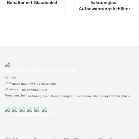
Behälter mit Glasdeckel
Vakuumglas-
Aufbewahrungsbehälter
Kontakt
Post:
grace-huang@linuo-glass.com
Whatsapp:
+86 15668329726
Firmenanschrift:
Yu Huang-miao, Kreis Shanghe, Stadt Jinan, Shandong 251604, China