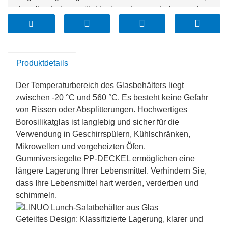
dass Ihre Lebensmittel hart werden, verderben und
schimmeln.
Geteiltes Design: Klassifizierte Lagerung, klarer und
sicherer, alle Arten von Getreide und Trockenfrüchten
Produktdetails
können gelagert werden
Die porenfreie Konstruktion speichert keine Gerüche,
Der Temperaturbereich des Glasbehälters liegt
Geschmacksstoffe oder Flecken
zwischen -20 °C und 560 °C. Es besteht keine Gefahr
Verwendung von Borosilikatglas als
von Rissen oder Absplitterungen. Hochwertiges
umweltfreundliches Material
Borosilikatglas ist langlebig und sicher für die
Verwendung in Geschirrspülern, Kühlschränken,
Mikrowellen und vorgeheizten Öfen.
Gummiversiegelte PP-DECKEL ermöglichen eine
längere Lagerung Ihrer Lebensmittel. Verhindern Sie,
dass Ihre Lebensmittel hart werden, verderben und
schimmeln.
Geteiltes Design: Klassifizierte Lagerung, klarer und