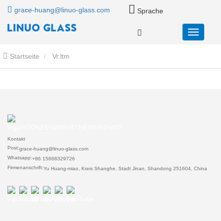
grace-huang@linuo-glass.com
Sprache
Startseite
Vr.ltm
Kontakt
Post:
grace-huang@linuo-glass.com
Whatsapp:
+86 15668329726
Firmenanschrift:
Yu Huang-miao, Kreis Shanghe, Stadt Jinan, Shandong 251604, China